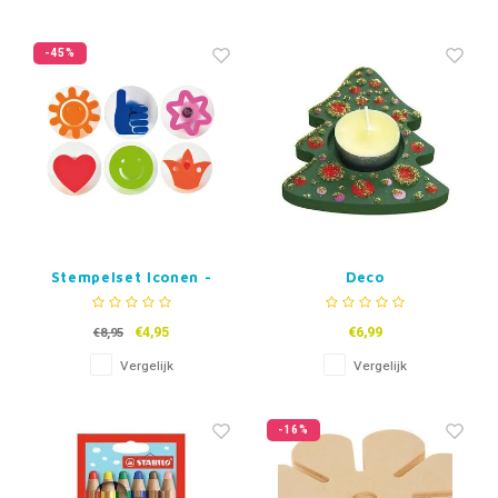
-45%
Stempelset Iconen -
Deco
Set van 6
Waxinelichthouder
kerstboom - Set van 3
€4,95
€6,99
€8,95
Vergelijk
Vergelijk
-16%