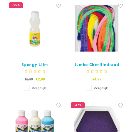
Fidget Toys & Friemelspeelgoed
Timers
Gratis Printables
-25%
Uitdeelcadeaus
Slapen
Cadeau-inspiratie
Spongy Lijm
Jumbo Chenilledraad
Pijpenragers
€2,99
€4,99
€3,99
Vergelijk
Vergelijk
-37%