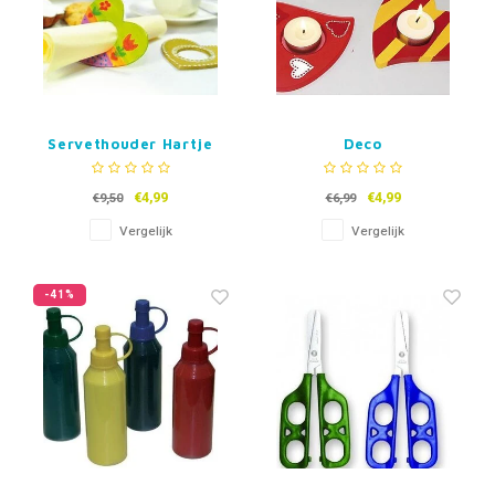
Servethouder Hartje
Deco
Waxinelichthouder
Hart - Set van 3
€4,99
€4,99
€9,50
€6,99
Vergelijk
Vergelijk
-41%