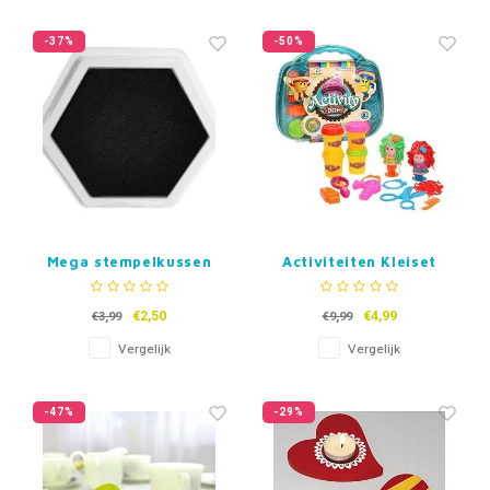
-37%
-50%
Mega stempelkussen
Activiteiten Kleiset
Zwart
€2,50
€4,99
€3,99
€9,99
Vergelijk
Vergelijk
-47%
-29%