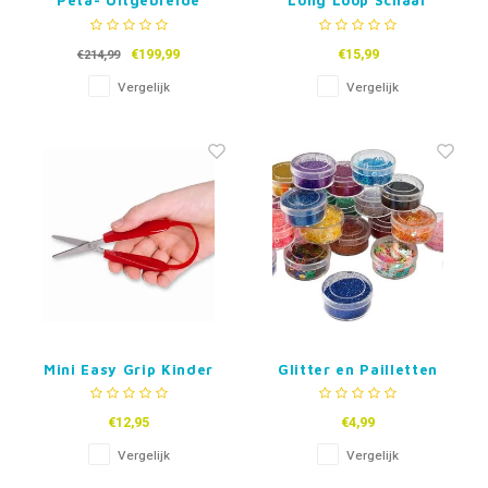
Peta- Uitgebreide
Long Loop Schaar
Scharenset - 15delig
€199,99
€15,99
€214,99
Vergelijk
Vergelijk
Mini Easy Grip Kinder
Glitter en Pailletten
Schaar
set, 24 kleuren
€12,95
€4,99
Vergelijk
Vergelijk