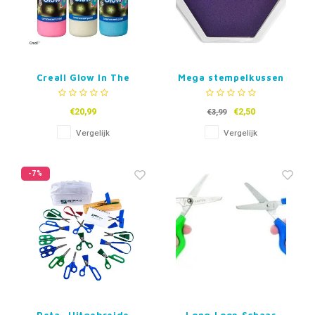
Creall Glow In The
Mega stempelkussen
Dark Verf
Paars
€20,99
€2,50
€3,99
Vergelijk
Vergelijk
-7%