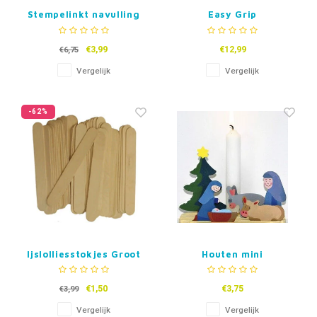
Stempelinkt navulling
Easy Grip
Trainingsschaar
€3,99
€12,99
€6,75
Vergelijk
Vergelijk
-62%
Ijslolliesstokjes Groot
Houten mini
- Naturel - 50 st
knutselkerststalletje
met kaarshoudertje
€1,50
€3,75
€3,99
Vergelijk
Vergelijk