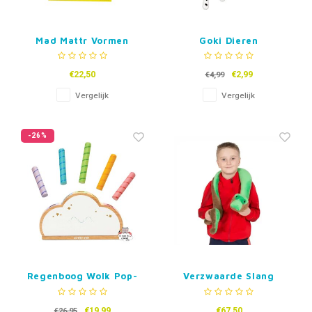
Mad Mattr Vormen
Goki Dieren
Springtouw
€22,50
€2,99
€4,99
Vergelijk
Vergelijk
-26%
Regenboog Wolk Pop-
Verzwaarde Slang
Up game
€19,99
€67,50
€26,95