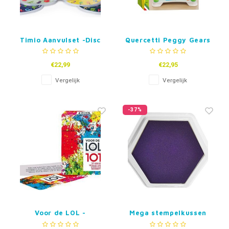
Timio Aanvulset -Disc
Quercetti Peggy Gears
pack #3
€22,99
€22,95
Vergelijk
Vergelijk
-37%
Voor de LOL -
Mega stempelkussen
Partyspel -
Paars