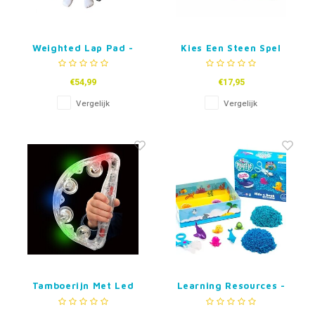
Weighted Lap Pad -
Kies Een Steen Spel
verzwaard
schootkussen
€54,99
€17,95
Vergelijk
Vergelijk
Tamboerijn Met Led
Learning Resources -
Licht
Playfoam Pluffle Hide
and Seek Sensory Set