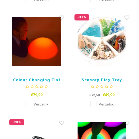
-31%
Colour Changing Flat
Sensory Play Tray
Pebble
€79,99
€49,99
€72,50
Vergelijk
Vergelijk
-20%