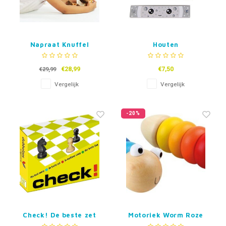
Napraat Knuffel
Houten
Giraffe Bellus -
Mondharmonica
langnek
€28,99
€7,50
€29,99
Vergelijk
Vergelijk
-20%
Check! De beste zet
Motoriek Worm Roze