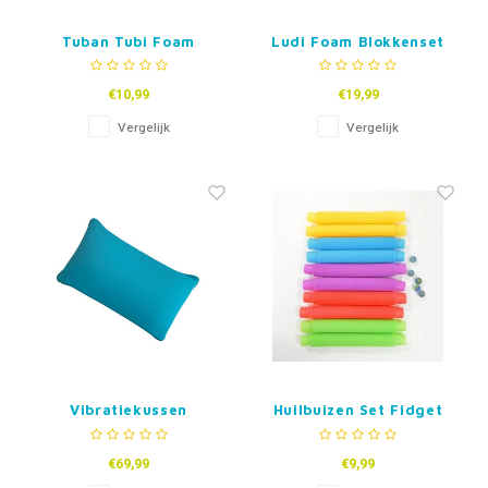
Tuban Tubi Foam
Ludi Foam Blokkenset
€10,99
€19,99
Vergelijk
Vergelijk
Vibratiekussen
Huilbuizen Set Fidget
schakelaar aangepast
(30 x 50 cm)
€69,99
€9,99