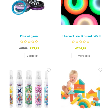
Chewigem
Interactive Round Wall
Kauwarmband Bubba
Floor Tile - 30 of 50cm
(volwassenen)
€13,99
€234,99
€17,50
Vergelijk
Vergelijk