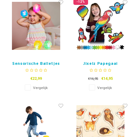
-12%
Sensorische Balletjes
Jixelz Papegaai
met licht -Set van 4 -
-1500st
2 Varianten
€22,99
€14,95
€16,95
Vergelijk
Vergelijk