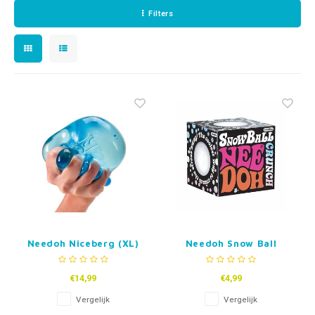
Fidget Toys & Friemelspeelgoed
Timers
Gratis Printables
Filters
Uitdeelcadeaus
Slapen
Cadeau-inspiratie
Needoh Niceberg (XL)
Needoh Snow Ball
Crunch
€14,99
€4,99
Vergelijk
Vergelijk