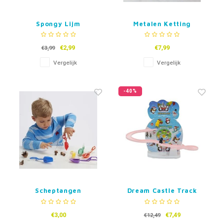
Spongy Lijm
Metalen Ketting
Fidget
€2,99
€7,99
€3,99
Vergelijk
Vergelijk
-40%
Scheptangen
Dream Castle Track
Pinguïns
€3,00
€7,49
€12,49