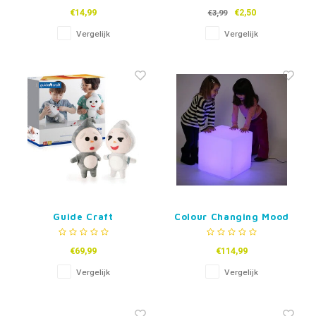
Openhartig
€14,99
€2,50
€3,99
Vergelijk
Vergelijk
Guide Craft
Colour Changing Mood
Emotiepoppen Kai Kai
Cube with LED - 30cm
en Xin Xin
€69,99
€114,99
Vergelijk
Vergelijk