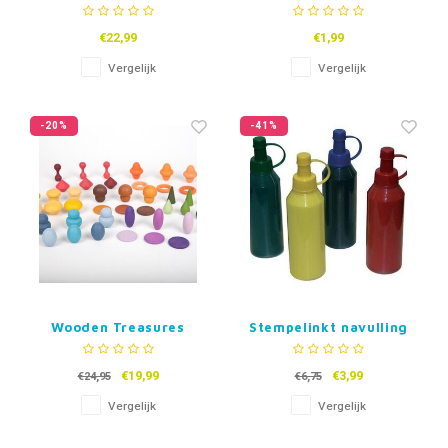
pack #4
€22,99
€1,99
Vergelijk
Vergelijk
-20%
-41%
Wooden Treasures
Stempelinkt navulling
Taster Set
€19,99
€3,99
€24,95
€6,75
Vergelijk
Vergelijk