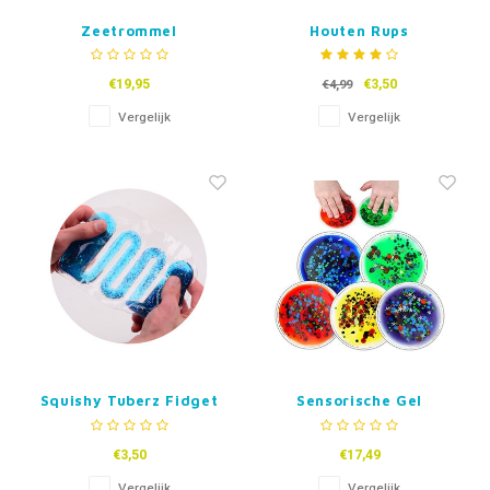
Zeetrommel
Houten Rups
schakelpuzzel - Blauw
of Roze
€19,95
€3,50
€4,99
Vergelijk
Vergelijk
Squishy Tuberz Fidget
Sensorische Gel
Cirkels
€3,50
€17,49
Vergelijk
Vergelijk