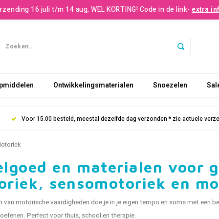
rzending 16 juli t/m 14 aug, WEL KORTING! Code in de link-
extra in
pmiddelen
Ontwikkelingsmaterialen
Snoezelen
Sal
Voor 15.00 besteld, meestal dezelfde dag verzonden * zie actuele verz
otoriek
lgoed en materialen voor g
oriek, sensomotoriek en m
 van motorische vaardigheden doe je in je eigen tempo en soms met een bee
e oefenen. Perfect voor thuis, school en therapie.