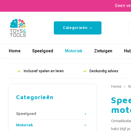
Geen ve
Categorieën
Home
Speelgoed
Motoriek
Zintuigen
Hul
Inclusief spelen en leren
Deskundig advies
Home
M
Categorieën
Spee
mot
Speelgoed
Ontwikkelen
Motoriek
hebt blijf j