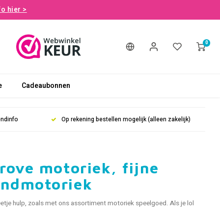
fo hier >
0
e
Cadeaubonnen
endinfo
Op rekening bestellen mogelijk (alleen zakelijk)
rove motoriek, fijne
ondmotoriek
tje hulp, zoals met ons assortiment motoriek speelgoed. Als je lol