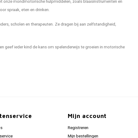
t onze mondmotorische hulpmiddelen, zoals blaasinstrumenten en
voor spraak, eten en drinken.
ers, scholen en therapeuten. Ze dragen bij aan zelfstandigheid,
 geef ieder kind de kans om spelenderwijs te groeien in motorische
tenservice
Mijn account
ns
Registreren
service
Mijn bestellingen