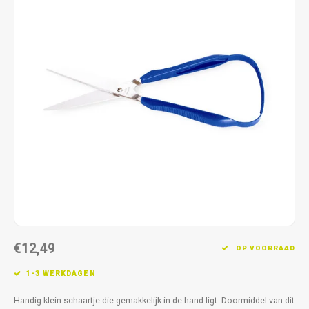
Fidget Toys & Friemelspeelgoed
Timers
Gratis Printables
Uitdeelcadeaus
Slapen
Cadeau-inspiratie
€12,49
OP VOORRAAD
1-3 WERKDAGEN
Handig klein schaartje die gemakkelijk in de hand ligt. Doormiddel van dit