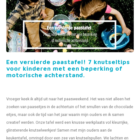
Fidget Toys
Timers
Free Printables
Party Gifts
Sleep
Gift Inspiration
Een versierde paastafel! 7 knutseltips
voor kinderen met een beperking of
motorische achterstand.
Vroeger keek ik altijd uit naar het paasweekend. Het was niet alleen het
zoeken van paaseitjes in de achtertuin of het smullen van de chocolade
eitjes, maar ook de tijd van het jaar waarin mijn ouders en ik samen
creatief werden. Onze tafel werd een knusse werkplaats vol kleurrijke,
glinsterende knutselwerkjes! Samen met mijn ouders aan de
keukentafel, omringd door een zee van knutselspullen. We lachten en