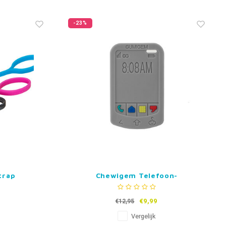
-23%
trap
Chewigem Telefoon-
Kauwspeelgoed
€9,99
€12,95
Vergelijk