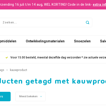
rzending 16 juli t/m 14 aug, WEL KORTING! Code in de link-
extra in
pmiddelen
Ontwikkelingsmaterialen
Snoezelen
Sal
Voor 15.00 besteld, meestal dezelfde dag verzonden * zie actuele verz
ags
kauwproduct
ducten getagd met kauwpro
ers
Meest bekeken