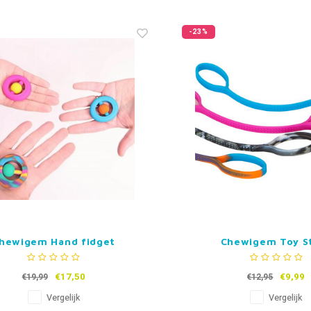
-23%
hewigem Hand fidget
Chewigem Toy S
€17,50
€9,99
€19,99
€12,95
Vergelijk
Vergelijk