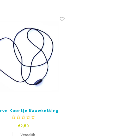
rve Koortje Kauwketting
of kliksluiting
€2,50
Vergelijk