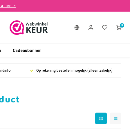
fo hier >
0
e
Cadeaubonnen
endinfo
Op rekening bestellen mogelijk (alleen zakelijk)
duct