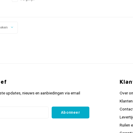
keken
ief
Klan
ste updates, nieuws en aanbiedingen via email
Over o
Klanten
Contac
Abonneer
Leverti
Ruilen 