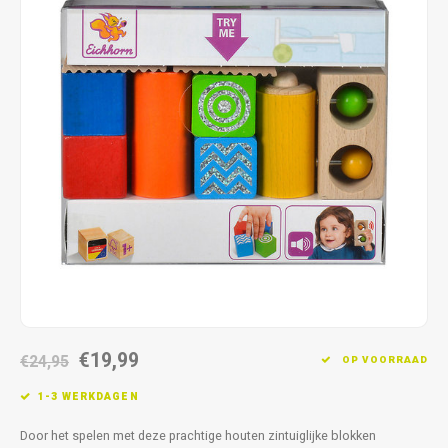
Fidget Toys & Friemelspeelgoed
Timers
Gratis Printables
Uitdeelcadeaus
Slapen
Cadeau-inspiratie
€19,99
€24,95
OP VOORRAAD
1-3 WERKDAGEN
Door het spelen met deze prachtige houten zintuiglijke blokken