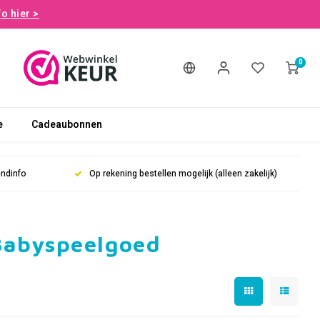
fo hier >
0
e
Cadeaubonnen
endinfo
Op rekening bestellen mogelijk (alleen zakelijk)
Babyspeelgoed