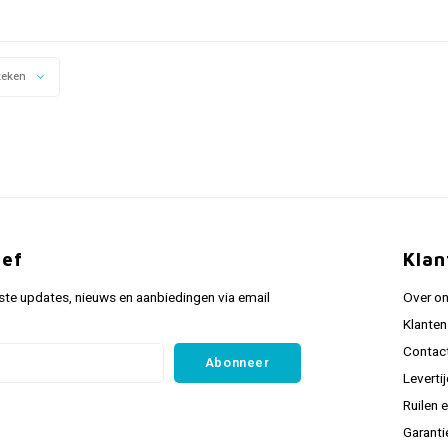
keken
ief
Klan
ste updates, nieuws en aanbiedingen via email
Over o
Klanten
Contac
Abonneer
Leverti
Ruilen 
Garanti