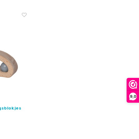
9,0
gsblokjes