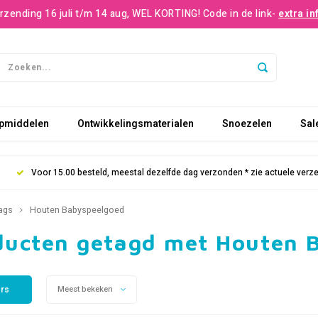
rzending 16 juli t/m 14 aug, WEL KORTING! Code in de link-
extra in
pmiddelen
Ontwikkelingsmaterialen
Snoezelen
Sal
Voor 15.00 besteld, meestal dezelfde dag verzonden * zie actuele verz
ags
Houten Babyspeelgoed
ducten getagd met Houten 
ers
Meest bekeken