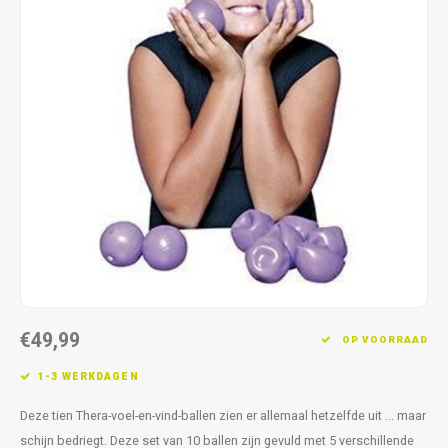
Fidget Toys & Friemelspeelgoed
Timers
Gratis Printables
Uitdeelcadeaus
Slapen
Cadeau-inspiratie
€49,99
OP VOORRAAD
1-3 WERKDAGEN
Deze tien Thera-voel-en-vind-ballen zien er allemaal hetzelfde uit ... maar
schijn bedriegt. Deze set van 10 ballen zijn gevuld met 5 verschillende