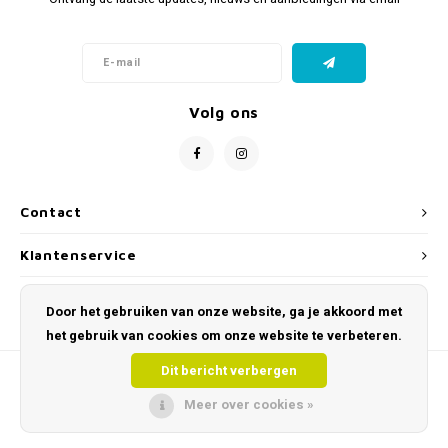
Volg ons
Contact
Klantenservice
Mijn account
Door het gebruiken van onze website, ga je akkoord met
het gebruik van cookies om onze website te verbeteren.
Dit bericht verbergen
Meer over cookies »
© Copyright 2026 Toys and Tools – Educatief & Sensorisch Speelgoed - Powered
by
Lightspeed
- Theme by
Shopmonkey