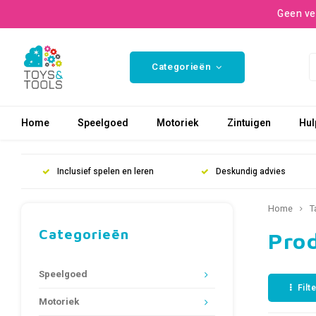
Geen ve
Categorieën
Home
Speelgoed
Motoriek
Zintuigen
Hul
Inclusief spelen en leren
Deskundig advies
Home
T
Categorieën
Pro
Speelgoed
Filt
Motoriek