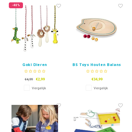
Fidget Toys & Friemelspeelgoed
Timers
Gratis Printables
-40%
Uitdeelcadeaus
Slapen
Cadeau-inspiratie
Goki Dieren
BS Toys Houten Balans
Springtouw
Surfbord
€2,99
€34,99
€4,99
Vergelijk
Vergelijk