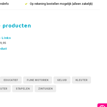
endinfo
Op rekening bestellen mogelijk (alleen zakelijk)
e producten
s Links
9,95
oduct
EDUCATIEF
FIJNE MOTORIEK
GELUID
KLEUTER
EUTER
STAPELEN
ZINTUIGEN