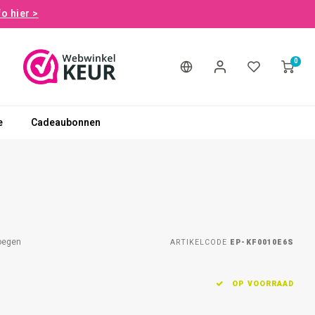
fo hier >
0
e
Cadeaubonnen
oegen
ARTIKELCODE
EP-KF0010E6S
OP VOORRAAD