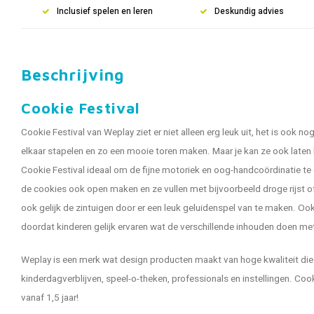
Inclusief spelen en leren
Deskundig advies
Beschrijving
Cookie Festival
Cookie Festival van Weplay ziet er niet alleen erg leuk uit, het is ook no
elkaar stapelen en zo een mooie toren maken. Maar je kan ze ook laten
Cookie Festival ideaal om de fijne motoriek en oog-handcoördinatie te o
de cookies ook open maken en ze vullen met bijvoorbeeld droge rijst of
ook gelijk de zintuigen door er een leuk geluidenspel van te maken. Ook
doordat kinderen gelijk ervaren wat de verschillende inhouden doen me
Weplay is een merk wat design producten maakt van hoge kwaliteit die 
kinderdagverblijven, speel-o-theken, professionals en instellingen. Cook
vanaf 1,5 jaar!