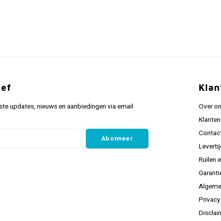
ief
Klan
ste updates, nieuws en aanbiedingen via email
Over o
Klanten
Contac
Abonneer
Leverti
Ruilen 
Garanti
Algeme
Privacy
Disclai