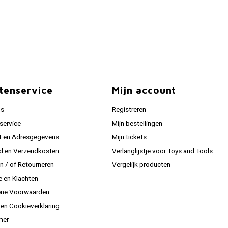
tenservice
Mijn account
ns
Registreren
service
Mijn bestellingen
t en Adresgegevens
Mijn tickets
jd en Verzendkosten
Verlanglijstje voor Toys and Tools
en / of Retourneren
Vergelijk producten
e en Klachten
ne Voorwaarden
 en Cookieverklaring
mer