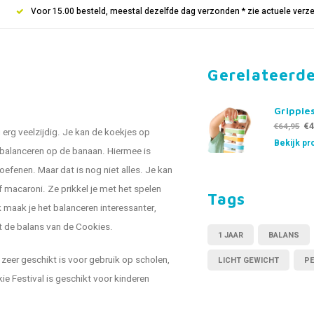
Voor 15.00 besteld, meestal dezelfde dag verzonden * zie actuele verz
Gerelateerd
Grippie
€4
€64,95
g erg veelzijdig. Je kan de koekjes op
Bekijk pr
 balanceren op de banaan. Hiermee is
efenen. Maar dat is nog niet alles. Je kan
 macaroni. Ze prikkel je met het spelen
Tags
 maak je het balanceren interessanter,
t de balans van de Cookies.
1 JAAR
BALANS
zeer geschikt is voor gebruik op scholen,
LICHT GEWICHT
P
ie Festival is geschikt voor kinderen