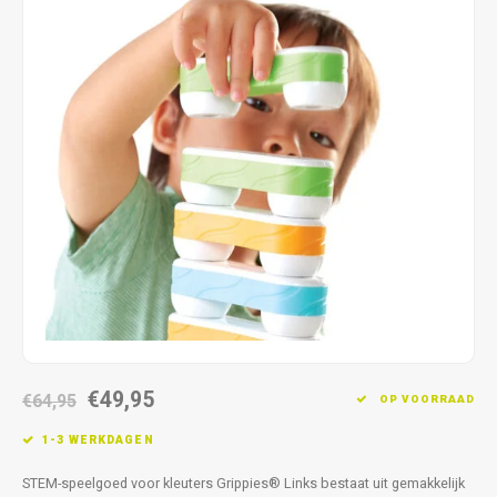
Fidget Toys & Friemelspeelgoed
Timers
Gratis Printables
Uitdeelcadeaus
Slapen
Cadeau-inspiratie
€49,95
€64,95
OP VOORRAAD
1-3 WERKDAGEN
STEM-speelgoed voor kleuters Grippies® Links bestaat uit gemakkelijk