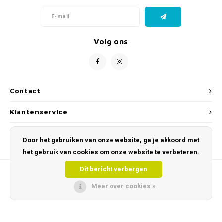
Volg ons
Contact
Klantenservice
Mijn account
Door het gebruiken van onze website, ga je akkoord met
het gebruik van cookies om onze website te verbeteren.
Dit bericht verbergen
Meer over cookies »
© Copyright 2026 Toys and Tools – Educatief & Sensorisch Speelgoed - Powered
by
Lightspeed
- Theme by
Shopmonkey