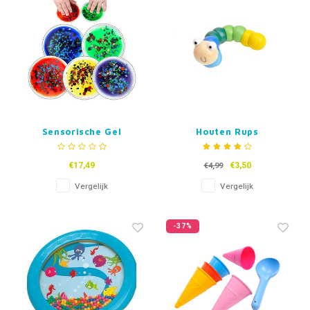
Sensorische Gel
Houten Rups
Cirkels
schakelpuzzel - Blauw
of Roze
€17,49
€3,50
€4,99
Vergelijk
Vergelijk
-37%