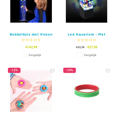
Bubbelbuis met Vissen
Led Aquarium - Met
jelly balletjes
€142,99
€27,50
€32,95
Vergelijk
Vergelijk
-12%
-14%