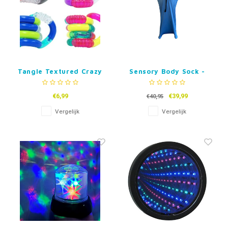
Tangle Textured Crazy
Sensory Body Sock -
Junior
Maat S, M of L
€6,99
€39,99
€40,95
Vergelijk
Vergelijk