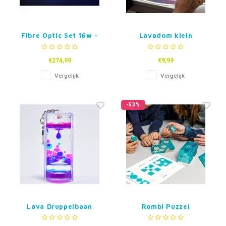
Fibre Optic Set 16w -
Lavadom klein
100 tails - 1,5 m
€274,99
€9,99
Vergelijk
Vergelijk
-53%
Lava Druppelbaan
Rombi Puzzel
Sleutelhanger