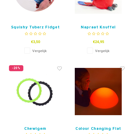
Squishy Tuberz Fidget
Napraat Knuffel
Papegaai Sally
€3,50
€24,95
Vergelijk
Vergelijk
-20%
Chewigem
Colour Changing Flat
Kauwarmband Twister
Pebble