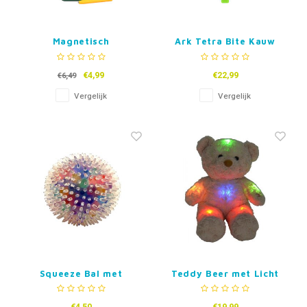
Magnetisch
Ark Tetra Bite Kauw
Tekenbordje
Fidget
€4,99
€22,99
€6,49
Vergelijk
Vergelijk
Squeeze Bal met
Teddy Beer met Licht
Stekels en Balletjes