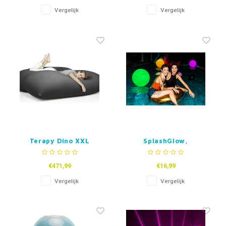
Vergelijk
Vergelijk
Terapy Dino XXL
SplashGlow,
Zitzak
Opblaasbare LED
Zwembad en Party-
€471,99
€16,99
Ball
Vergelijk
Vergelijk