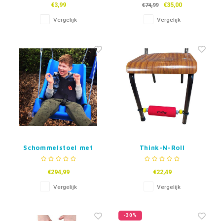
€3,99
€35,00
€74,99
Vergelijk
Vergelijk
Schommelstoel met
Think-N-Roll
volledige
Voetroller
ondersteuning - Incl.
€294,99
€22,49
veiligheidsharnas
Vergelijk
Vergelijk
-30%