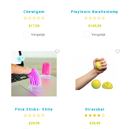
Chewigem
Playlearn Kwallenlamp
Kauwarmband Wave
70 cm USB
€17,50
€149,99
Vergelijk
Vergelijk
Flick Sticks- Stille
Stressbal
Fidgets
€29,99
€29,99