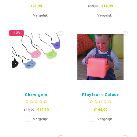
€21,99
€14,99
€19,99
Vergelijk
Vergelijk
-12%
Chewigem
Playlearn Colour
Kauwketting Cat
Changing Glow Blocks
€17,50
€144,99
€19,99
Vergelijk
Vergelijk