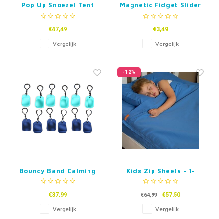
Pop Up Snoezel Tent
Magnetic Fidget Slider
€47,49
€3,49
Vergelijk
Vergelijk
-12%
Bouncy Band Calming
Kids Zip Sheets - 1-
Clips set van 12
persoonsbed
€37,99
€57,50
€64,99
Vergelijk
Vergelijk