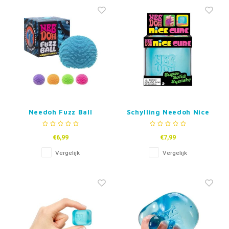
Fidget Toys & Friemelspeelgoed
Timers
Gratis Printables
Uitdeelcadeaus
Slapen
Cadeau-inspiratie
Needoh Fuzz Ball
Schylling Needoh Nice
Wonder Waves
Cube
€6,99
€7,99
Vergelijk
Vergelijk