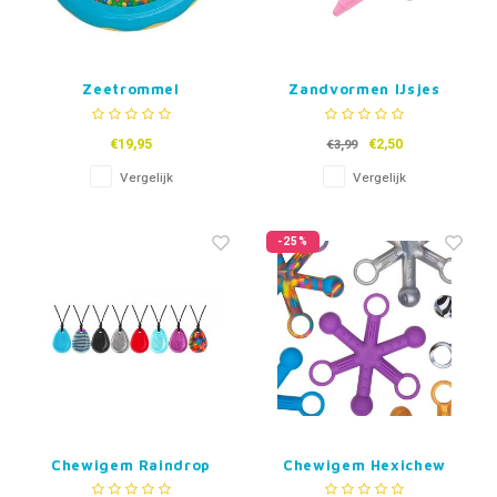
Zeetrommel
Zandvormen IJsjes
€19,95
€2,50
€3,99
Vergelijk
Vergelijk
-25%
Chewigem Raindrop
Chewigem Hexichew