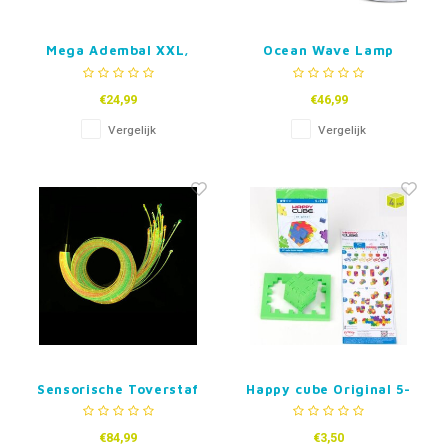
Mega Adembal XXL,
Ocean Wave Lamp
28-100cm
€24,99
€46,99
Vergelijk
Vergelijk
Sensorische Toverstaf
Happy cube Original 5-
met Gekleurde UV
99 jaar
Glasvezel Slierten
€84,99
€3,50