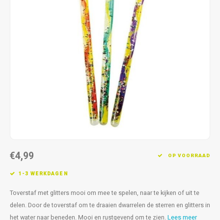
Fidget Toys & Friemelspeelgoed
Timers
Gratis Printables
Uitdeelcadeaus
Slapen
Cadeau-inspiratie
€4,99
OP VOORRAAD
1-3 WERKDAGEN
Toverstaf met glitters mooi om mee te spelen, naar te kijken of uit te
delen. Door de toverstaf om te draaien dwarrelen de sterren en glitters in
het water naar beneden. Mooi en rustgevend om te zien.
Lees meer