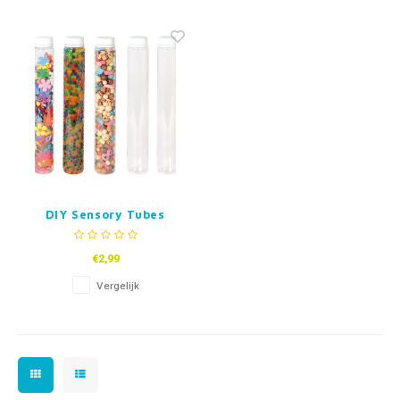
Fidget Toys & Friemelspeelgoed
Timers
Gratis Printables
Uitdeelcadeaus
Slapen
Cadeau-inspiratie
DIY Sensory Tubes
€2,99
Vergelijk