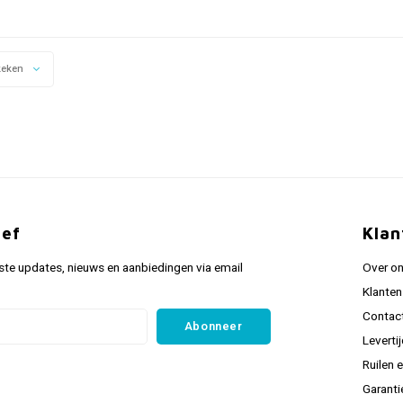
keken
ief
Klan
ste updates, nieuws en aanbiedingen via email
Over o
Klanten
Contac
Abonneer
Leverti
Ruilen 
Garanti