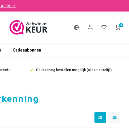
fo hier >
0
e
Cadeaubonnen
endinfo
Op rekening bestellen mogelijk (alleen zakelijk)
rkenning