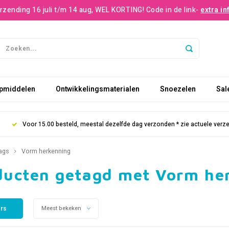
rzending 16 juli t/m 14 aug, WEL KORTING! Code in de link-
extra in
pmiddelen
Ontwikkelingsmaterialen
Snoezelen
Sal
Voor 15.00 besteld, meestal dezelfde dag verzonden * zie actuele verz
ags
Vorm herkenning
ducten getagd met Vorm he
ers
Meest bekeken