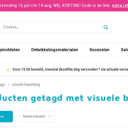
rzending 16 juli t/m 14 aug, WEL KORTING! Code in de link-
extra in
pmiddelen
Ontwikkelingsmaterialen
Snoezelen
Sal
Voor 15.00 besteld, meestal dezelfde dag verzonden * zie actuele verz
ags
visuele beperking
ducten getagd met visuele 
ers
Meest bekeken