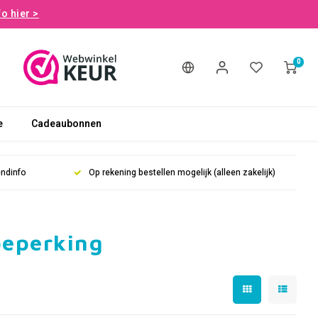
fo hier >
0
e
Cadeaubonnen
endinfo
Op rekening bestellen mogelijk (alleen zakelijk)
beperking