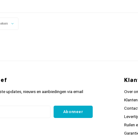
keken
ief
Klan
ste updates, nieuws en aanbiedingen via email
Over o
Klanten
Contac
Abonneer
Leverti
Ruilen 
Garanti