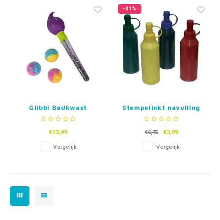
Fidget Toys & Friemelspeelgoed
Timers
Gratis Printables
-41%
Uitdeelcadeaus
Slapen
Cadeau-inspiratie
Glibbi Badkwast
Stempelinkt navulling
€13,99
€3,99
€6,75
Vergelijk
Vergelijk