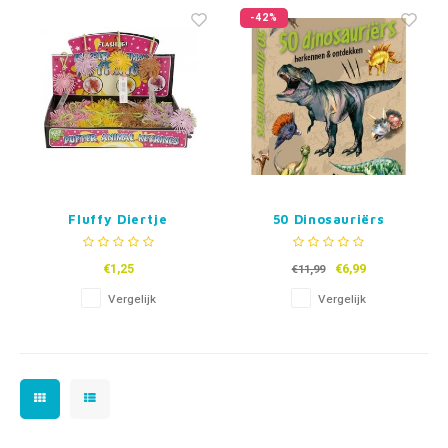
Fidget Toys & Friemelspeelgoed
Timers
Gratis Printables
-42%
Uitdeelcadeaus
Slapen
Cadeau-inspiratie
Fluffy Diertje
50 Dinosauriërs
sleutelhanger met
licht
€1,25
€6,99
€11,99
Vergelijk
Vergelijk