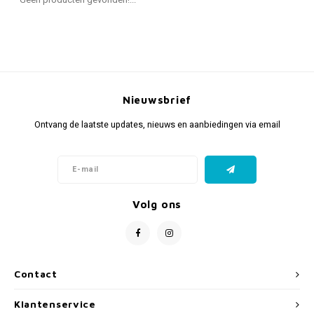
Fidget Toys & Friemelspeelgoed
Timers
Gratis Printables
Uitdeelcadeaus
Slapen
Cadeau-inspiratie
Nieuwsbrief
Ontvang de laatste updates, nieuws en aanbiedingen via email
Volg ons
Contact
Klantenservice