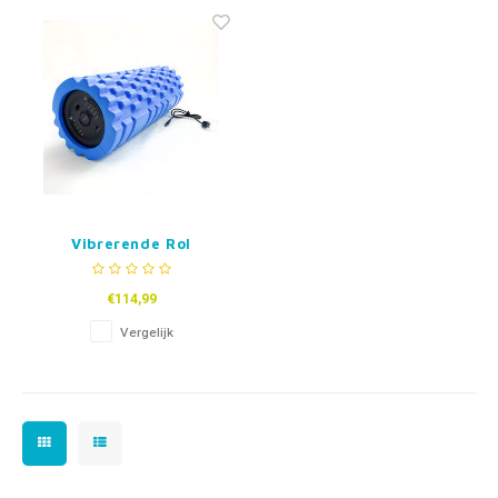
Fidget Toys & Friemelspeelgoed
Timers
Gratis Printables
Uitdeelcadeaus
Slapen
Cadeau-inspiratie
Vibrerende Rol
€114,99
Vergelijk