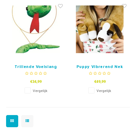
Fidget Toys & Friemelspeelgoed
Timers
Gratis Printables
Uitdeelcadeaus
Slapen
Cadeau-inspiratie
Trillende Voelslang
Puppy Vibrerend Nek
Kussen
€34,99
€49,99
Vergelijk
Vergelijk