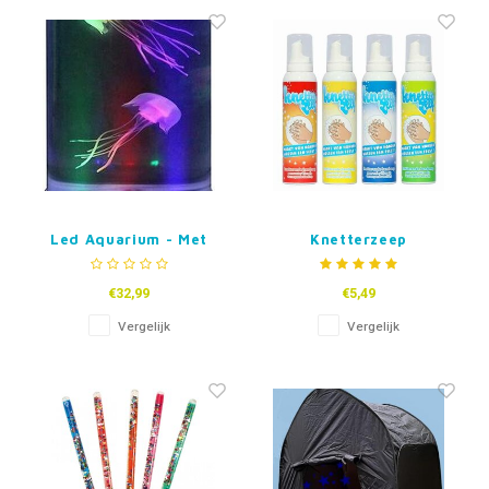
Fidget Toys & Friemelspeelgoed
Timers
Gratis Printables
Uitdeelcadeaus
Slapen
Cadeau-inspiratie
Led Aquarium - Met
Knetterzeep
Kwallen
€32,99
€5,49
Vergelijk
Vergelijk