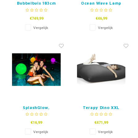
Bubbelbuis 183cm
Ocean Wave Lamp
€749,99
€46,99
Vergelijk
Vergelijk
SplashGlow,
Terapy Dino XXL
Opblaasbare LED
Zitzak
Zwembad en Party-
€16,99
€471,99
Ball
Vergelijk
Vergelijk