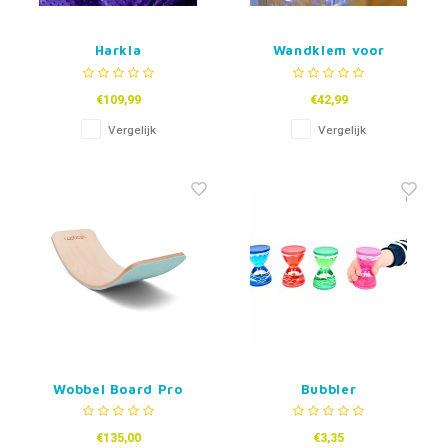
Harkla
Wandklem voor
Verzwaringsdeken
Bubbelbuis - 10 of 15cm
€109,99
€42,99
Vergelijk
Vergelijk
Wobbel Board Pro
Bubbler
Blank met persvilt -
Lucht
€135,00
€3,35