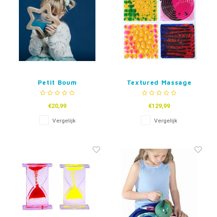
Petit Boum
Textured Massage
Sensorische Ster -
Liquid Tiles - set van
Orionis of Nebula
4
€20,99
€129,99
Vergelijk
Vergelijk