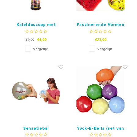
Kaleidoscoop met
Fascinerende Vormen
toverstaaf (b-keuze)
Set van 4
€4,99
€23,99
€9,99
Vergelijk
Vergelijk
Sensatiebal
Yuck-E-Balls (set van
6)