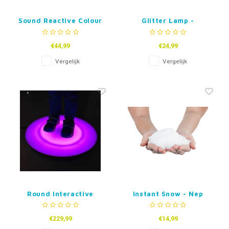
Sound Reactive Colour
Glitter Lamp -
Changing Tube 1.5m
Multicolor
€44,99
€24,99
Vergelijk
Vergelijk
Round Interactive
Instant Snow - Nep
Light Floor Tile
Sneeuw
€229,99
€14,99