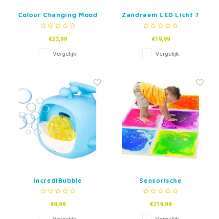
Colour Changing Mood
Zandraam LED Licht 7
Blocks - set van 4
kleuren
€23,99
€19,99
Vergelijk
Vergelijk
IncrediBubble
Sensorische
Bellenblaasmachine
Vloertegels set van 6
- 50 cm
€9,99
€219,99