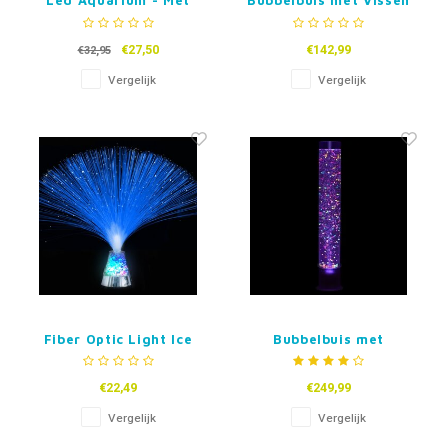
Led Aquarium - Met
Bubbelbuis met Vissen
jelly balletjes
€27,50
€142,99
€32,95
Vergelijk
Vergelijk
Fiber Optic Light Ice
Bubbelbuis met
Balletjes
€22,49
€249,99
Vergelijk
Vergelijk