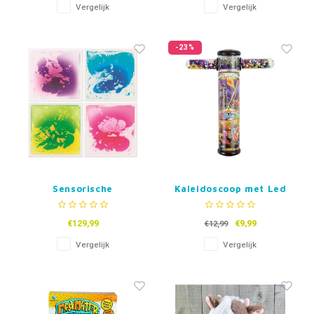
Vergelijk
Vergelijk
-23%
Sensorische
Kaleidoscoop met Led
vloertegels 30x30 –
Licht
set van 4
€129,99
€9,99
€12,99
Vergelijk
Vergelijk