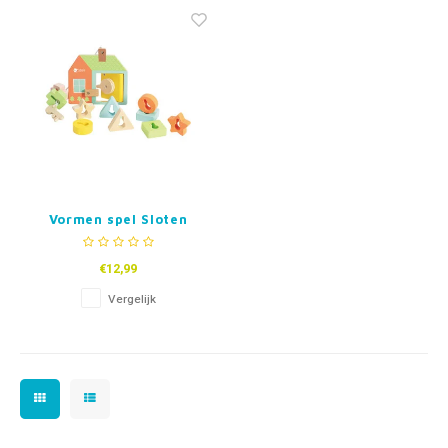
Fidget Toys & Friemelspeelgoed
Timers
Gratis Printables
Uitdeelcadeaus
Slapen
Cadeau-inspiratie
Vormen spel Sloten
€12,99
Vergelijk