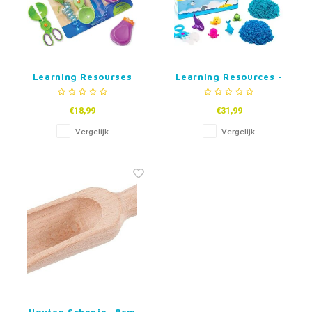
Learning Resourses
Learning Resources -
Zand en Water Fijne
Playfoam Pluffle Hide
Motoriek set
and Seek Sensory Set
€18,99
€31,99
Vergelijk
Vergelijk