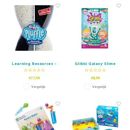
Fidget Toys & Friemelspeelgoed
Timers
Gratis Printables
Uitdeelcadeaus
Slapen
Cadeau-inspiratie
Learning Resources -
Glibbi Galaxy Slime
Playfoam Pluffle Twist
Zwart -Wit
€17,99
€8,99
Vergelijk
Vergelijk