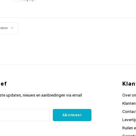
keken
ief
Klan
ste updates, nieuws en aanbiedingen via email
Over o
Klanten
Contac
Abonneer
Leverti
Ruilen 