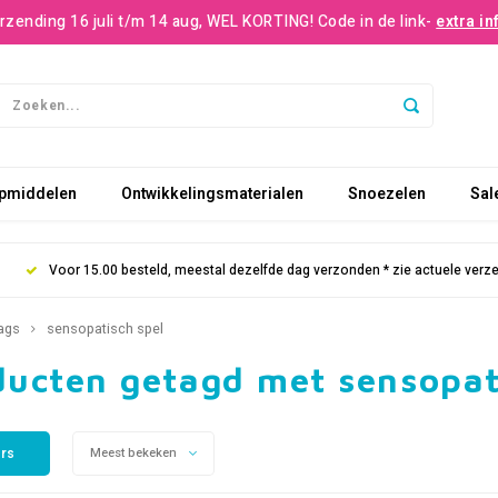
rzending 16 juli t/m 14 aug, WEL KORTING! Code in de link-
extra in
pmiddelen
Ontwikkelingsmaterialen
Snoezelen
Sal
Voor 15.00 besteld, meestal dezelfde dag verzonden * zie actuele verz
ags
sensopatisch spel
ducten getagd met sensopat
ers
Meest bekeken