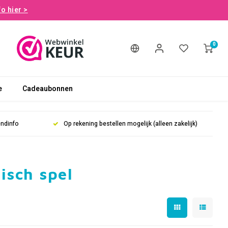
fo hier >
0
e
Cadeaubonnen
endinfo
Op rekening bestellen mogelijk (alleen zakelijk)
isch spel