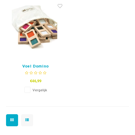
Fidget Toys & Friemelspeelgoed
Timers
Gratis Printables
Uitdeelcadeaus
Slapen
Cadeau-inspiratie
Voel Domino
€46,99
Vergelijk