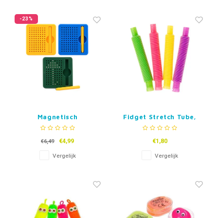
Fidget Toys & Friemelspeelgoed
Timers
Gratis Printables
-23%
Uitdeelcadeaus
Slapen
Cadeau-inspiratie
Magnetisch
Fidget Stretch Tube,
Tekenbordje
mini
€4,99
€1,80
€6,49
Vergelijk
Vergelijk