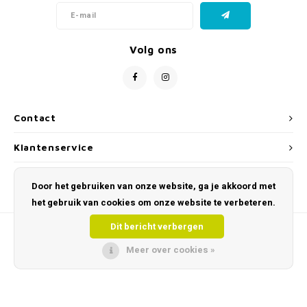
Volg ons
Contact
Klantenservice
Mijn account
Door het gebruiken van onze website, ga je akkoord met
het gebruik van cookies om onze website te verbeteren.
Dit bericht verbergen
Meer over cookies »
© Copyright 2026 Toys and Tools – Educatief & Sensorisch Speelgoed - Powered
by
Lightspeed
- Theme by
Shopmonkey