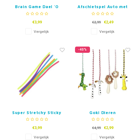
Brain Game Dael 'O
Afschietspel Auto met
Ring
Knop
€3,99
€2,49
€2,99
Vergelijk
Vergelijk
-40%
Super Stretchy Sticky
Goki Dieren
Rope
Springtouw
€3,99
€2,99
€4,99
Vergelijk
Vergelijk