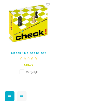
Fidget Toys & Friemelspeelgoed
Timers
Gratis Printables
Uitdeelcadeaus
Slapen
Cadeau-inspiratie
Check! De beste zet
€15,99
Vergelijk