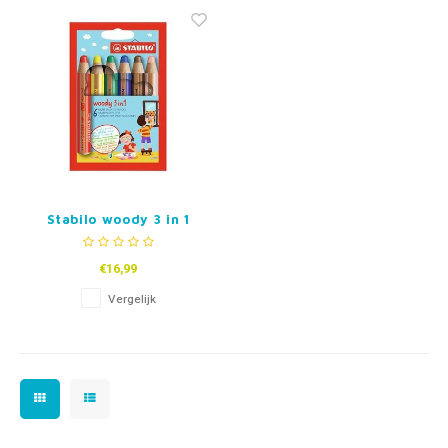
Fidget Toys & Friemelspeelgoed
Timers
Gratis Printables
Uitdeelcadeaus
Slapen
Cadeau-inspiratie
Stabilo woody 3 in 1
Etui - 6 Kleuren
€16,99
Vergelijk