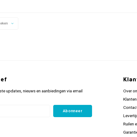
keken
ief
Klan
ste updates, nieuws en aanbiedingen via email
Over o
Klanten
Contac
Abonneer
Leverti
Ruilen 
Garanti