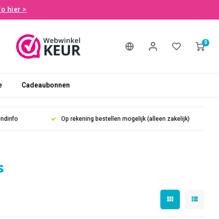
fo hier >
0
e
Cadeaubonnen
endinfo
Op rekening bestellen mogelijk (alleen zakelijk)
s