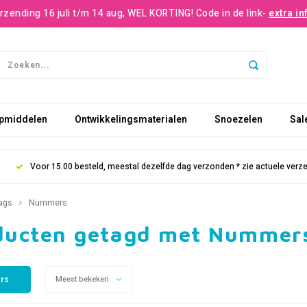
rzending 16 juli t/m 14 aug, WEL KORTING! Code in de link-
extra in
pmiddelen
Ontwikkelingsmaterialen
Snoezelen
Sal
Voor 15.00 besteld, meestal dezelfde dag verzonden * zie actuele verz
ags
Nummers
ducten getagd met Nummer
ers
Meest bekeken