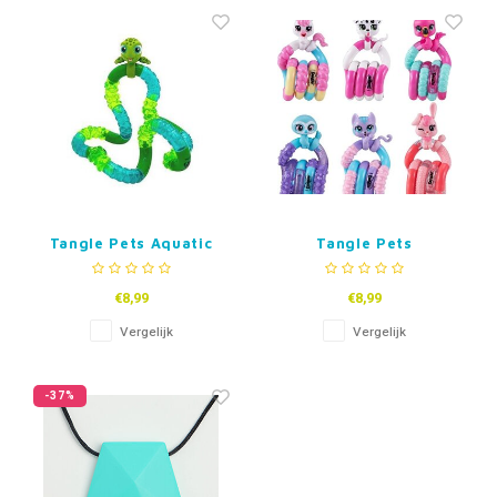
Fidget Toys & Friemelspeelgoed
Timers
Gratis Printables
Uitdeelcadeaus
Slapen
Cadeau-inspiratie
Tangle Pets Aquatic
Tangle Pets
€8,99
€8,99
Vergelijk
Vergelijk
-37%