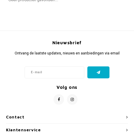
Fidget Toys & Friemelspeelgoed
Timers
Gratis Printables
Uitdeelcadeaus
Slapen
Cadeau-inspiratie
Nieuwsbrief
Ontvang de laatste updates, nieuws en aanbiedingen via email
Volg ons
Contact
Klantenservice