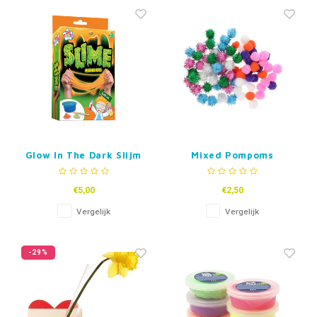
Fidget Toys & Friemelspeelgoed
Timers
Gratis Printables
Uitdeelcadeaus
Slapen
Cadeau-inspiratie
Glow In The Dark Slijm
Mixed Pompoms
Set
balletjes
€5,00
€2,50
Vergelijk
Vergelijk
-29%