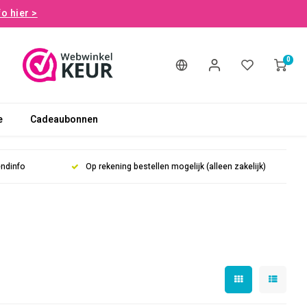
fo hier >
0
e
Cadeaubonnen
endinfo
Op rekening bestellen mogelijk (alleen zakelijk)