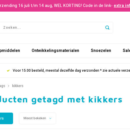
rzending 16 juli t/m 14 aug, WEL KORTING! Code in de link-
extra in
pmiddelen
Ontwikkelingsmaterialen
Snoezelen
Sal
Voor 15.00 besteld, meestal dezelfde dag verzonden * zie actuele verz
ags
kikkers
ducten getagd met kikkers
ers
Meest bekeken