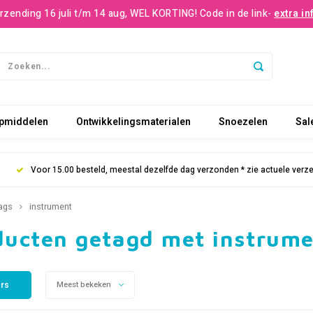
rzending 16 juli t/m 14 aug, WEL KORTING! Code in de link-
extra in
pmiddelen
Ontwikkelingsmaterialen
Snoezelen
Sal
Voor 15.00 besteld, meestal dezelfde dag verzonden * zie actuele verz
ags
instrument
ducten getagd met instrum
ers
Meest bekeken