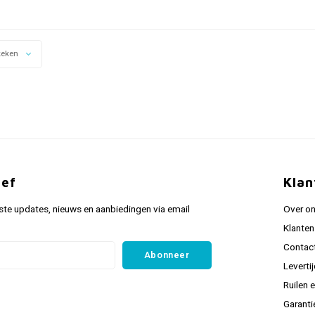
keken
ief
Klan
ste updates, nieuws en aanbiedingen via email
Over o
Klanten
Contac
Abonneer
Leverti
Ruilen 
Garanti