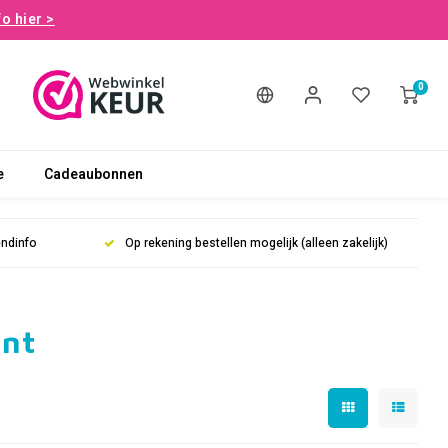
fo hier >
0
e
Cadeaubonnen
endinfo
Op rekening bestellen mogelijk (alleen zakelijk)
ent