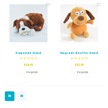
Fidget Toys & Friemelspeelgoed
Timers
Gratis Printables
Uitdeelcadeaus
Slapen
Cadeau-inspiratie
Slapende Hond
Napraat Knuffel Hond
€29,95
€22,95
Vergelijk
Vergelijk