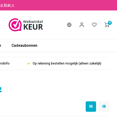
fo hier >
0
e
Cadeaubonnen
endinfo
Op rekening bestellen mogelijk (alleen zakelijk)
2