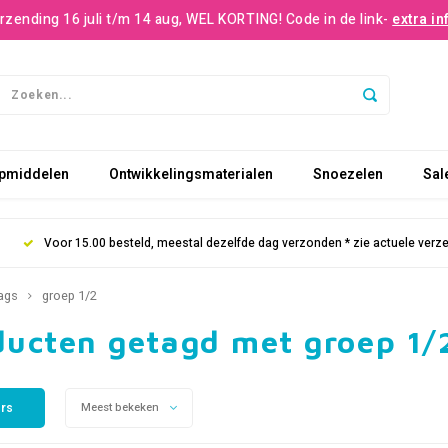
rzending 16 juli t/m 14 aug, WEL KORTING! Code in de link-
extra in
pmiddelen
Ontwikkelingsmaterialen
Snoezelen
Sal
Voor 15.00 besteld, meestal dezelfde dag verzonden * zie actuele verz
ags
groep 1/2
ducten getagd met groep 1/
ers
Meest bekeken