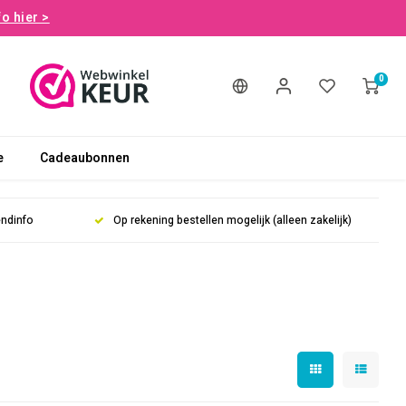
fo hier >
0
e
Cadeaubonnen
endinfo
Op rekening bestellen mogelijk (alleen zakelijk)