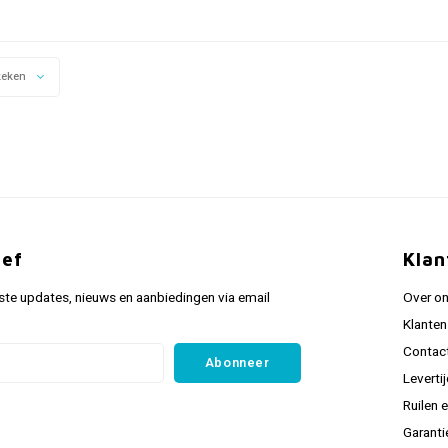
keken
ief
Klan
ste updates, nieuws en aanbiedingen via email
Over o
Klanten
Contac
Abonneer
Leverti
Ruilen 
Garanti