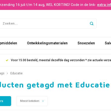
rzending 16 juli t/m 14 aug, WEL KORTING! Code in de link-
extra in
pmiddelen
Ontwikkelingsmaterialen
Snoezelen
Sal
Voor 15.00 besteld, meestal dezelfde dag verzonden * zie actuele verz
ags
Educatie
ducten getagd met Educatie
ers
Meest bekeken