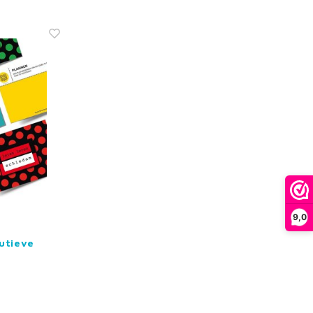
9,0
utieve
n