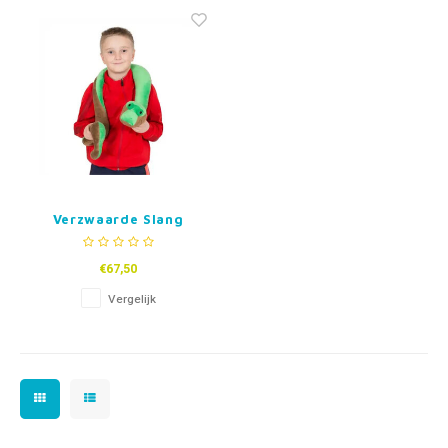
Fidget Toys & Friemelspeelgoed
Timers
Gratis Printables
Uitdeelcadeaus
Slapen
Cadeau-inspiratie
Verzwaarde Slang
€67,50
Vergelijk