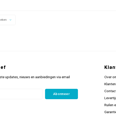
keken
ief
Klan
ste updates, nieuws en aanbiedingen via email
Over o
Klanten
Contac
Abonneer
Leverti
Ruilen 
Garanti