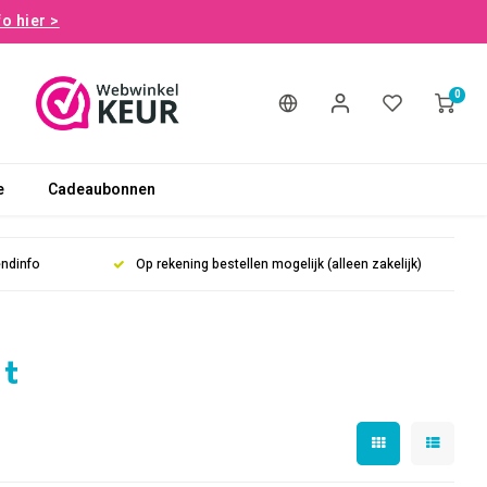
fo hier >
0
e
Cadeaubonnen
endinfo
Op rekening bestellen mogelijk (alleen zakelijk)
at