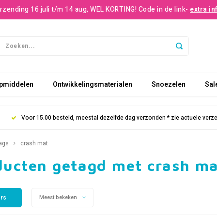
rzending 16 juli t/m 14 aug, WEL KORTING! Code in de link-
extra in
pmiddelen
Ontwikkelingsmaterialen
Snoezelen
Sal
Voor 15.00 besteld, meestal dezelfde dag verzonden * zie actuele verz
ags
crash mat
ducten getagd met crash m
ers
Meest bekeken