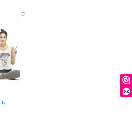
9,0
lly