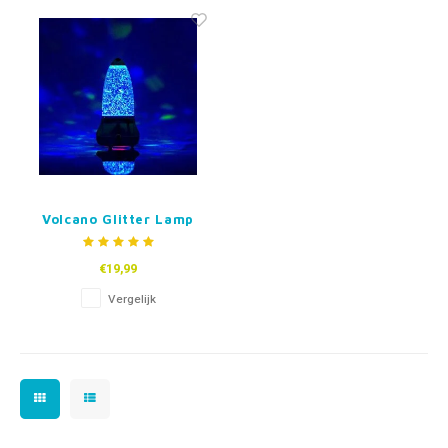
Fidget Toys & Friemelspeelgoed
Timers
Gratis Printables
Uitdeelcadeaus
Slapen
Cadeau-inspiratie
Volcano Glitter Lamp
€19,99
Vergelijk