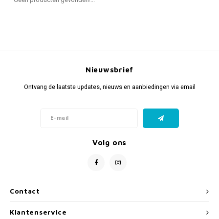
Fidget Toys & Friemelspeelgoed
Timers
Gratis Printables
Uitdeelcadeaus
Slapen
Cadeau-inspiratie
Nieuwsbrief
Ontvang de laatste updates, nieuws en aanbiedingen via email
Volg ons
Contact
Klantenservice