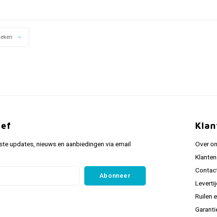
keken
ief
Klan
ste updates, nieuws en aanbiedingen via email
Over o
Klanten
Contac
Abonneer
Leverti
Ruilen 
Garanti