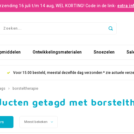
rzending 16 juli t/m 14 aug, WEL KORTING! Code in de link-
extra in
pmiddelen
Ontwikkelingsmaterialen
Snoezelen
Sal
Voor 15.00 besteld, meestal dezelfde dag verzonden * zie actuele verz
ags
borsteltherapie
ducten getagd met borstelt
ers
Meest bekeken