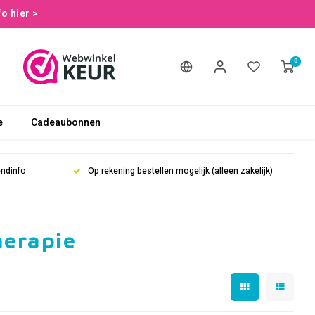
fo hier >
0
e
Cadeaubonnen
endinfo
Op rekening bestellen mogelijk (alleen zakelijk)
herapie