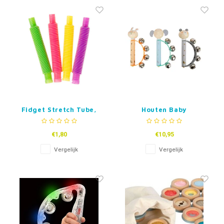
Fidget Toys & Friemelspeelgoed
Timers
Gratis Printables
Uitdeelcadeaus
Slapen
Cadeau-inspiratie
Fidget Stretch Tube,
Houten Baby
mini
Tamboerijn -Dieren
€1,80
€10,95
Vergelijk
Vergelijk