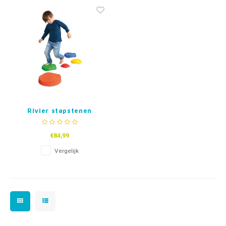
Fidget Toys & Friemelspeelgoed
Timers
Gratis Printables
Uitdeelcadeaus
Slapen
Cadeau-inspiratie
Rivier stapstenen
€84,99
Vergelijk