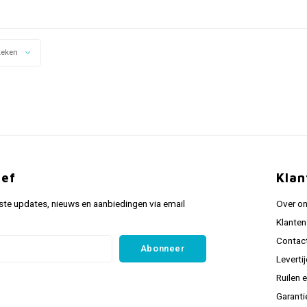
keken
ief
Klan
ste updates, nieuws en aanbiedingen via email
Over o
Klanten
Contac
Abonneer
Leverti
Ruilen 
Garanti