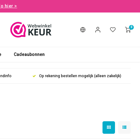
fo hier >
0
e
Cadeaubonnen
endinfo
Op rekening bestellen mogelijk (alleen zakelijk)