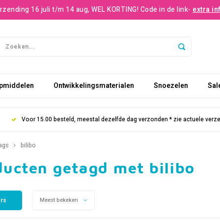
rzending 16 juli t/m 14 aug, WEL KORTING! Code in de link-
extra in
pmiddelen
Ontwikkelingsmaterialen
Snoezelen
Sal
Voor 15.00 besteld, meestal dezelfde dag verzonden * zie actuele verz
ags
bilibo
ducten getagd met bilibo
ers
Meest bekeken