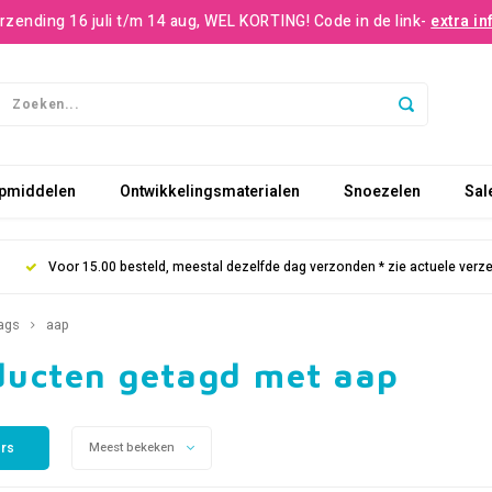
rzending 16 juli t/m 14 aug, WEL KORTING! Code in de link-
extra in
pmiddelen
Ontwikkelingsmaterialen
Snoezelen
Sal
Voor 15.00 besteld, meestal dezelfde dag verzonden * zie actuele verz
ags
aap
ducten getagd met aap
ers
Meest bekeken