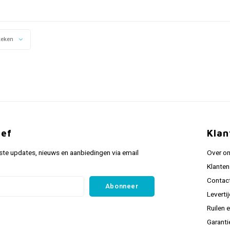
keken
ief
Klan
ste updates, nieuws en aanbiedingen via email
Over o
Klanten
Contac
Abonneer
Leverti
Ruilen 
Garanti