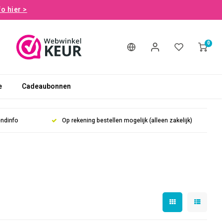
fo hier >
0
e
Cadeaubonnen
endinfo
Op rekening bestellen mogelijk (alleen zakelijk)