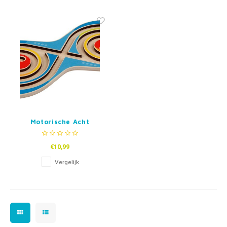
Fidget Toys & Friemelspeelgoed
Timers
Gratis Printables
Uitdeelcadeaus
Slapen
Cadeau-inspiratie
Motorische Acht
€10,99
Vergelijk